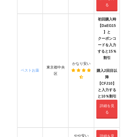
る
初回購入時
【DaEG15
】と
クーポンコ
ードを入力
すると15％
割引
かなり安い
東京都中央
ベストお薬
購入2回目以
区
降
【CFJ10】
と入力する
と10％割引
詳細を見
る
やや安い
詳細を見