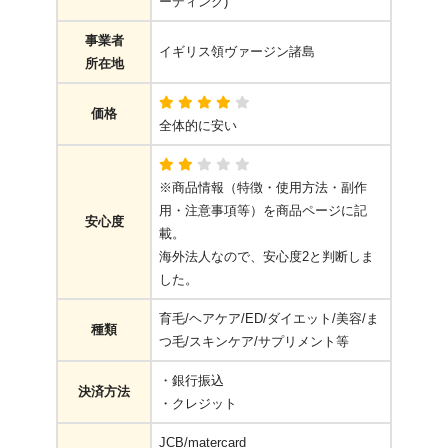
ーディング)
事業者
イギリス領ヴァージン諸島
所在地
価格
全体的に安い
※商品情報（特徴・使用方法・副作
用・注意事項等）を商品ページに記
安心度
載。
海外法人なので、安心度2と判断しま
した。
育毛/ヘアケア/ED/ダイエット/美容/ま
種類
つ毛/スキンケア/サプリメント等
・銀行振込
決済方法
・クレジット
JCB/matercard