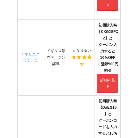
る
初回購入時
【
KXG2SFC
2
】と
クーポン入
かなり安い
イギリス領
力すると
くすりエク
ヴァージン
10％OFF
スプレス
諸島
＋登録500円
割引
詳細を見
る
初回購入時
【DaEG15
】と
クーポンコ
ードを入力
すると15％