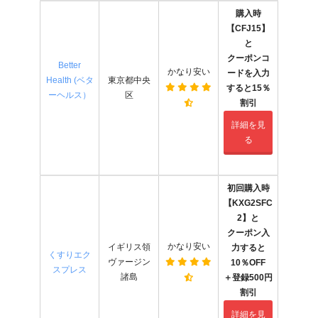
購入時
【CFJ15】
と
クーポンコ
Better
かなり安い
ードを入力
Health (ベタ
東京都中央
すると15％
ーヘルス）
区
割引
詳細を見
る
初回購入時
【
KXG2SFC
2
】と
クーポン入
かなり安い
イギリス領
力すると
くすりエク
ヴァージン
10％OFF
スプレス
諸島
＋登録500円
割引
詳細を見