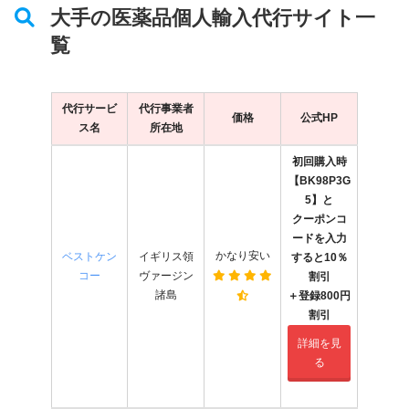
大手の医薬品個人輸入代行サイト一
覧
代行サービ
代行事業者
価格
公式HP
ス名
所在地
初回購入時
【BK98P3G
5】と
クーポンコ
ードを入力
かなり安い
ベストケン
イギリス領
すると10％
コー
ヴァージン
割引
諸島
＋登録800円
割引
詳細を見
る