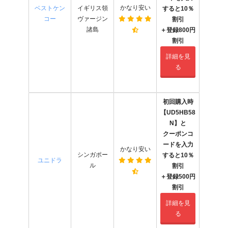
かなり安い
ベストケン
イギリス領
すると10％
コー
ヴァージン
割引
諸島
＋登録800円
割引
詳細を見
る
初回購入時
【UD5HB58
N】と
クーポンコ
ードを入力
かなり安い
シンガポー
すると10％
ユニドラ
ル
割引
＋登録500円
割引
詳細を見
る