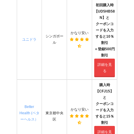
初回購入時
【UD5HB58
N】と
クーポンコ
ードを入力
かなり安い
シンガポー
すると10％
ユニドラ
ル
割引
＋登録500円
割引
詳細を見
る
購入時
【CFJ15】
と
クーポンコ
Better
かなり安い
ードを入力
Health (ベタ
東京都中央
すると15％
ーヘルス）
区
割引
詳細を見